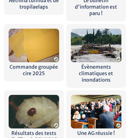
Aethina tumida et de
Le bulletin
tropilaelaps
d'information est
paru !
Commande groupée
Évènements
cire 2025
climatiques et
inondations
Résultats des tests
Une AG réussie !