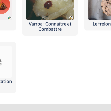
Varroa : Connaître et
Le frelon
Combattre
tation
s